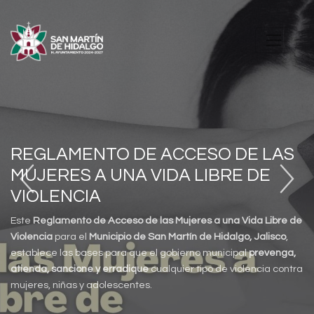
REGLAMENTO DE ACCESO DE LAS
MUJERES A UNA VIDA LIBRE DE
VIOLENCIA
Este
Reglamento de Acceso de las Mujeres a una Vida Libre de
Violencia
para el
Municipio de San Martín de Hidalgo, Jalisco
,
establece las bases para que el gobierno municipal
prevenga,
atienda, sancione y erradique
cualquier tipo de violencia contra
mujeres, niñas y adolescentes.