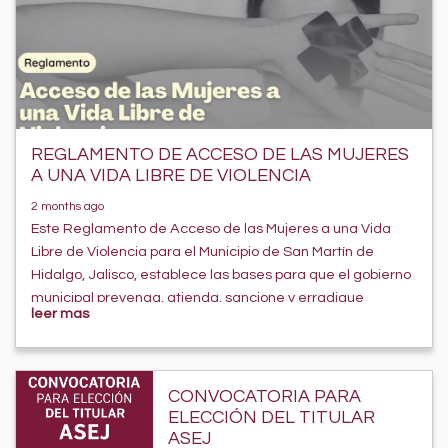
REGLAMENTO DE ACCESO DE LAS MUJERES
A UNA VIDA LIBRE DE VIOLENCIA
2 months ago
Este Reglamento de Acceso de las Mujeres a una Vida
Libre de Violencia para el Municipio de San Martín de
Hidalgo, Jalisco, establece las bases para que el gobierno
municipal prevenga, atienda, sancione y erradique
leer mas
cualquier tipo de violencia contra mujeres, niñas y
adolescentes, aplicando una perspectiva de género y
garantizando sus derechos humanos.Crea el Sistema
Municipal como mecanismo de coordinación entre
CONVOCATORIA PARA
dependencias (Presidencia, DIF, Seguridad Pública,
ELECCIÓN DEL TITULAR
Instancia de la Mujer, juzgados, etc.) para implementar
ASEJ