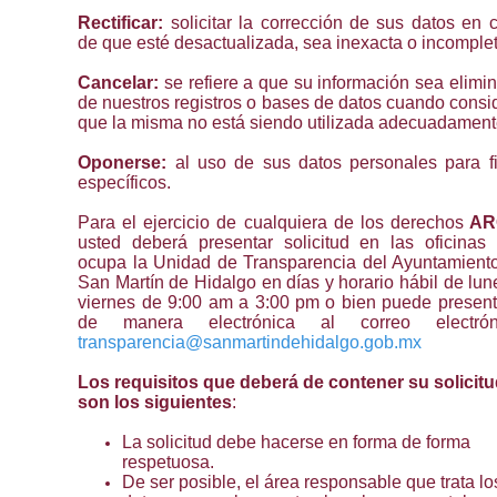
Rectificar:
solicitar la corrección de sus datos en 
de que esté desactualizada, sea inexacta o incomplet
Cancelar:
se refiere a que su información sea elimi
de nuestros registros o bases de datos cuando consi
que la misma no está siendo utilizada adecuadament
Oponerse:
al uso de sus datos personales para f
específicos.
Para el ejercicio de cualquiera de los derechos
AR
usted deberá presentar solicitud en las oficinas
ocupa la Unidad de Transparencia del Ayuntamient
San Martín de Hidalgo en días y horario hábil de lun
viernes de 9:00 am a 3:00 pm o bien puede present
de manera electrónica al correo electróni
transparencia@sanmartindehidalgo.gob.mx
Los requisitos que deberá de contener su solicit
son los siguientes
:
La solicitud debe hacerse en forma de forma
respetuosa.
De ser posible, el área responsable que trata lo