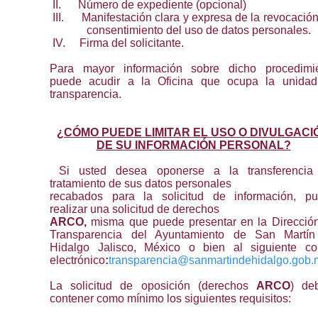
II.
Número de expediente (opcional)
III.
Manifestación clara y expresa de la revocación
consentimiento del uso de datos personales.
IV.
Firma del solicitante.
Para mayor información sobre dicho procedimi
puede acudir a la Oficina que ocupa la unida
transparencia.
¿
CÓMO PUEDE LIMITAR EL USO O DIVULGACI
DE SU INFORMACIÓN PERSONAL?
Si usted desea oponerse a la transferencia
tratamiento de sus datos personales
recabados para la solicitud de información, p
realizar una solicitud de derechos
ARCO,
misma que puede presentar en la Direcció
Transparencia del Ayuntamiento de San Martí
Hidalgo Jalisco, México o bien al siguiente co
electrónico
:
transparencia@sanmartindehidalgo.gob.
La solicitud de oposición (derechos
ARCO
) de
contener como mínimo los siguientes requisitos: