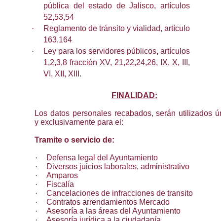
pública del estado de Jalisco, artículos
52,53,54
·
Reglamento de tránsito y vialidad, artículo
163,164
·
Ley para los servidores públicos
,
artículos
1,2,3,8 fracción XV, 21,22,24,26, IX, X, III,
VI, XII, XIII.
FINALIDAD:
Los datos personales recabados, serán utilizados ú
y exclusivamente para el:
Tramite o servicio de:
·
Defensa legal del Ayuntamiento
·
Diversos juicios laborales, administrativo
·
Amparos
·
Fiscalía
·
Cancelaciones de infracciones de transito
·
Contratos arrendamientos Mercado
·
Asesoría a las áreas del Ayuntamiento
·
Asesoría jurídica a la ciudadanía