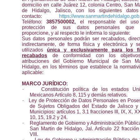
domicilio en calle Juárez 12, colonia Centro, San Ma
de Hidalgo, Jalisco, con los siguientes dato
contacto:
https://www.sanmartindehidalgo.gob
Teléfono:
3857500002,
el responsable del us
protección de sus datos personales que 
proporcione, y al respecto le informa lo siguiente:
Sus datos personales podrán ser recabados, direc
indirectamente, de forma física y electrónica y s
utilizados
única y exclusivamente para los f
recabados
de conformidad con los objetivo
atribuciones del Gobierno Municipal de San Ma
Hidalgo, en los términos que establece la normativ
aplicable:
MARCO JURÍDICO:
·
Constitución política de los estados Un
Mexicanos Artículo 8, 115 y demás relativos.
·
Ley de Protección de Datos Personales en Pose
de Sujetos Obligados del Estado de Jalisco y
Municipios: artículos 1, 3.1 fracciones III, IX, X, X
10, 15, 19.2 y 24.
·
Reglamento de Gobierno y Administración Públic
San Martin de Hidalgo, Jal. Artículo 22 fracción 
VIII.
·
Ley de Gobierno y administración Pública de