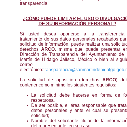
transparencia.
¿
CÓMO PUEDE LIMITAR EL USO O DIVULGACI
DE SU INFORMACIÓN PERSONAL?
Si usted desea oponerse a la transferencia
tratamiento de sus datos personales recabados par
solicitud de información, puede realizar una solicitu
derechos
ARCO,
misma que puede presentar en
Dirección de Transparencia del Ayuntamiento de
Martín de Hidalgo Jalisco, México o bien al sigui
correo
electrónico
:
transparencia@sanmartindehidalgo.gob.
La solicitud de oposición (derechos
ARCO
) de
contener como mínimo los siguientes requisitos:
La solicitud debe hacerse en forma de f
respetuosa.
De ser posible, el área responsable que trata
datos personales y ante el cual se present
solicitud;
Nombre del solicitante titular de la informaci
del representante, en su caso;