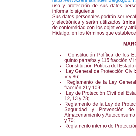
https://www.sanmartindehidalgo.gob.m
uso y protección de sus datos perso
informa lo siguiente:
Sus datos personales podrán ser recaba
y electrónica y serán utilizados
única
de conformidad con los objetivos y atr
Hidalgo, en los términos que establece
MARC
·
Constitución Política de los E
quinto párrafos y 115 fracción V i
Constitución Política del Estado d
Ley General de Protección Civil: 
V y 86;
Reglamento de la Ley General 
fracción XI y 109;
Ley de Protección Civil del Estado
12, 13 y 78;
Reglamento de la Ley de Protecc
Seguridad y Prevención de 
Almacenamiento y Autoconsumo de 
y 70;
Reglamento interno de Protecció