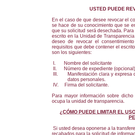
USTED PUEDE RE
En el caso de que desee revocar el co
se hace de su conocimiento que se ent
que su solicitud será desechada. Para
escrito en la Unidad de Transparencia
deseo de revocar el consentimient
requisitos que debe contener el escrito
son los siguientes:
I.
Nombre del solicitante
II.
Número de expediente (opcional
III.
Manifestación clara y expresa 
datos personales.
IV.
Firma del solicitante.
Para mayor información sobre dicho 
ocupa la unidad de transparencia.
¿
CÓMO PUEDE LIMITAR EL US
P
Si usted desea oponerse a la transfer
recabados para la solicitud de informa